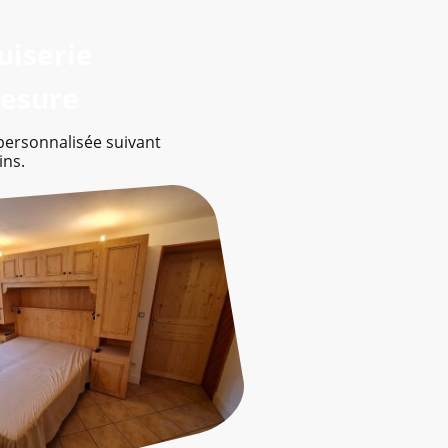
uiserie
mesure
personnalisée suivant
ins.