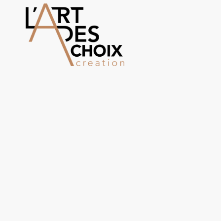
Menuiseri
Chez L’Art des Choix Cr
passion du bois et du t